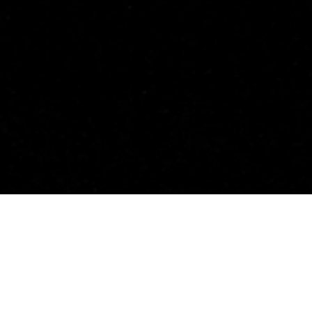
Kreativer Könner am Herd
Mit dem Casual-Fine-Dining-
Konzept
U. das Restaurant
überzeugte er ab 2013 – spätestens